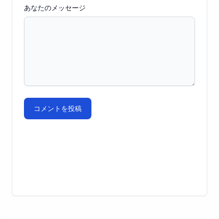
あなたのメッセージ
コメントを投稿