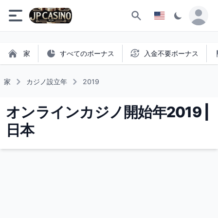
検索
家
すべてのボーナス
入金不要ボーナス
家
カジノ設立年
2019
オンラインカジノ開始年2019 |
日本