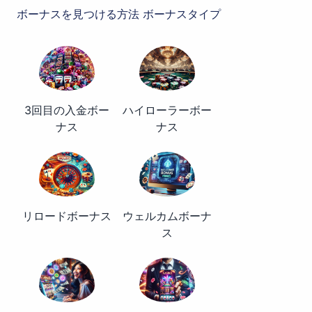
ボーナスを見つける方法 ボーナスタイプ
3回目の入金ボー
ハイローラーボー
ナス
ナス
リロードボーナス
ウェルカムボーナ
ス