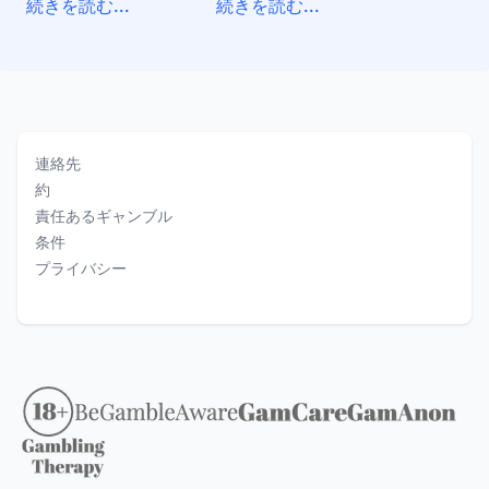
続きを読む...
続きを読む...
連絡先
約
責任あるギャンブル
条件
プライバシー