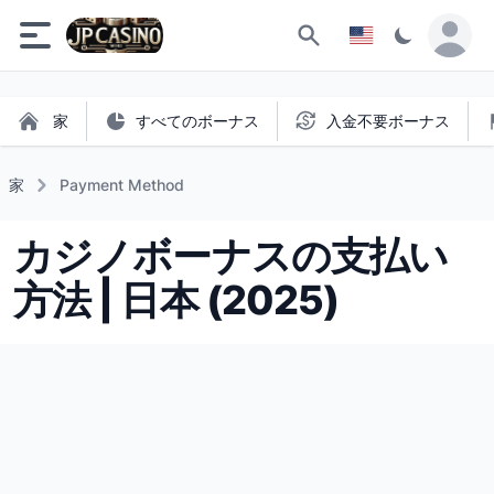
検索
家
すべてのボーナス
入金不要ボーナス
家
Payment Method
カジノボーナスの支払い
方法 | 日本 (2025)