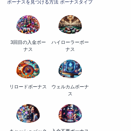
ボーナスを見つける方法 ボーナスタイプ
3回目の入金ボー
ハイローラーボー
ナス
ナス
リロードボーナス
ウェルカムボーナ
ス