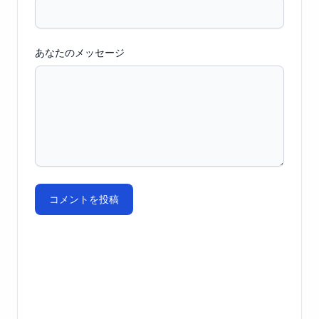
あなたのメッセージ
コメントを投稿