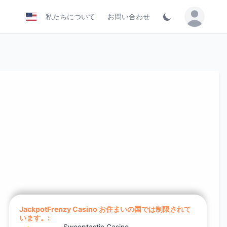
私たちについて
お問い合わせ
Sign in / Jo
JackpotFrenzy Casino お住まいの国では制限されて
います。:
Sweeptastic Casino