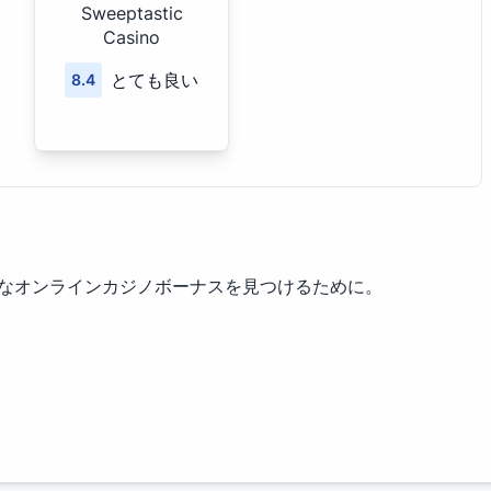
Sweeptastic
Casino
とても良い
8.4
なオンラインカジノボーナスを見つけるために。