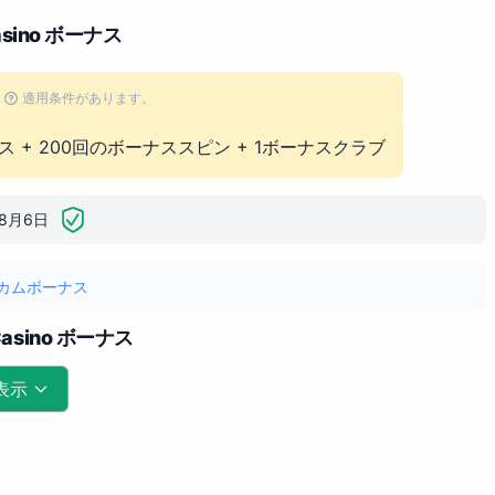
Casino ボーナス
適用条件があります。
ナス + 200回のボーナススピン + 1ボーナスクラブ
年8月6日
カムボーナス
Casino ボーナス
表示