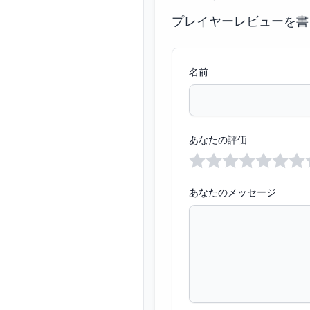
ユーザーフレンドリーなサポ
プレイヤーレビューを書
を提供。
責任あるギャンブルツール:
最も強力なポイントの1つ
名前
トッププロバイダーによる
ないエンターテイメントを
ゲーム体験にさらなる興奮
あなたの評価
支払いオプションの柔軟性
からデジタル通貨まで、お
レイヤーにとって取引が容
あなたのメッセージ
とってはやや制限的です。
顧客サポートは、Jackpo
24時間365日利用可能で
は、迅速なサポートがユー
も利用可能で、これを好む
JackpotFrenzyは