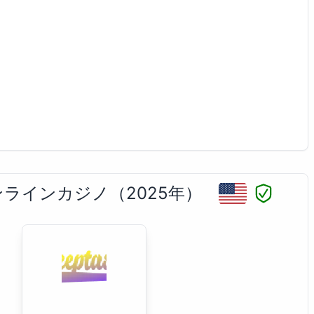
ツールや機能を提供しています。これには、時間と支出の管理
れます。このカジノのプレイヤーへの配慮が安心感を与えま
enzy Casinoは、モダンでバランスの取れたオンラインカジノで
いの柔軟性、そして顧客サポートが大きな強みとして際立ちま
考が必要かもしれませんが、これはプラットフォーム全体の質
ん。多様かつ信頼性のあるゲーム体験を求める方にとって、
asinoは、日本でも合法化されたオンラインギャンブルの中で、堅実な
ラインカジノ（2025年）