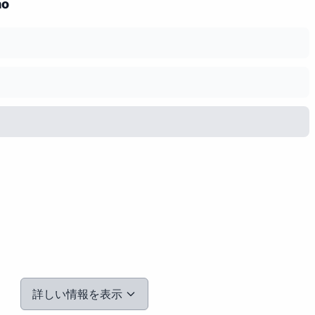
no
詳しい情報を表示