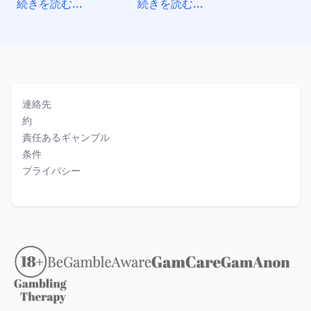
続きを読む...
続きを読む...
連絡先
約
責任あるギャンブル
条件
プライバシー