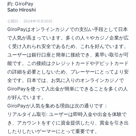
約: GiroPay
Sato Hiroshi
公開日：
2024年10月30日
GiroPayはオンラインカジノでの支払い手段として日本
で人気が高まっています。多くの人々やカジノ企業が広
く受け入れられ安全であるため、これを好んでいます。
ユーザーは銀行口座と簡単に接続でき、素早い取引が可
能です。この接続はクレジットカードやデビットカード
の詳細を必要としないため、プレーヤーにとってより安
全です。日本では、お気に入りのオンラインカジノで
GiroPayを使って入出金が簡単にできることを多くの人
が好んでいます。
GiroPayが人気を集める理由は次の通りです：
リアルタイム取引: ユーザーは即時入金や出金を体験で
き、アカウントをすぐに資金提供したり、賞金を引き出
したりしたいゲーマーにとって重要です。