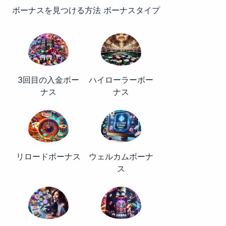
ボーナスを見つける方法 ボーナスタイプ
3回目の入金ボー
ハイローラーボー
ナス
ナス
リロードボーナス
ウェルカムボーナ
ス