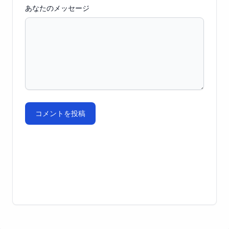
あなたのメッセージ
コメントを投稿