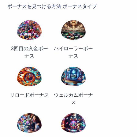
ボーナスを見つける方法 ボーナスタイプ
3回目の入金ボー
ハイローラーボー
ナス
ナス
リロードボーナス
ウェルカムボーナ
ス