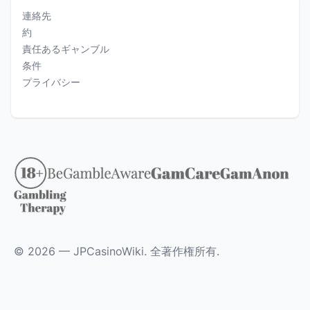
連絡先
約
責任あるギャンブル
条件
プライバシー
© 2026 —
JPCasinoWiki
. 全著作権所有.