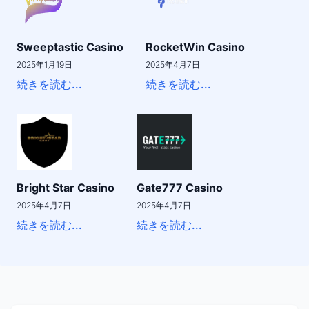
Sweeptastic Casino
RocketWin Casino
2025年1月19日
2025年4月7日
続きを読む...
続きを読む...
Bright Star Casino
Gate777 Casino
2025年4月7日
2025年4月7日
続きを読む...
続きを読む...