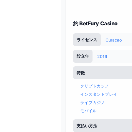
約 BetFury Casino
ライセンス
Curacao
設立年
2019
特徴
クリプトカジノ
インスタントプレイ
ライブカジノ
モバイル
支払い方法