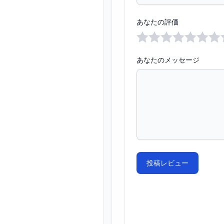
ことができます。BetFur
あなたの評価
るため、多くのプレイヤー
な規制を重視する方には、
日本ではオンラインギャンブ
あなたのメッセージ
Casinoの特徴はますます
投稿レビュー