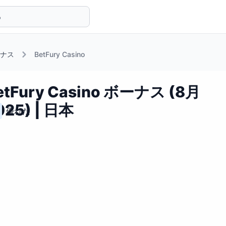
ナス
BetFury Casino
etFury Casino ボーナス (8月
025) | 日本
優れた