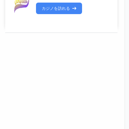
カジノを訪れる