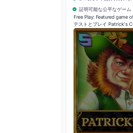
証明可能な公平なゲーム
Free Play: Featured game o
テストとプレイ Patrick's Co