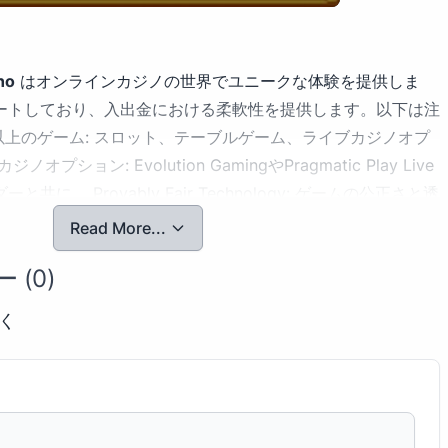
no
はオンラインカジノの世界でユニークな体験を提供しま
ートしており、入出金における柔軟性を提供します。以下は注
0以上のゲーム: スロット、テーブルゲーム、ライブカジノオプ
ション: Evolution GamingやPragmatic Play Live
に。 Provably Fair Technology: ゲームの公正さと透
らのハイライトが、暗号通貨愛好者にとって魅力的な選択にし
Read More...
(0)
ジノはCuracaoライセンスを持っていますが、オンラインギ
はありません。また、引き出しの限度額や手数料について明確
く
レイヤーにとっては懸念材料かもしれません。しかし、迅速な
半のユーザーにとって便利です。
は責任あるギャンブルに焦点を当てており、入金限度や自己排除のオプ
していますが、自己排除登録には参加していません。サポート
ブチャットを通じて利用可能で、いつでも簡単に案内を受ける