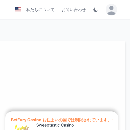
私たちについて
お問い合わせ
Sign in / Jo
BetFury Casino お住まいの国では制限されています。:
Sweeptastic Casino