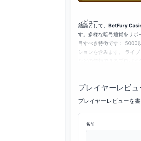
レビュー
結論として、
BetFury Casi
す。多様な暗号通貨をサポ
目すべき特徴です： 500
ションを含みます。 ライブカジノオプ
などの信頼できるプロバイダーと共
明性を確保します。 これ
ています。
プレイヤーレビュー 
注意すべき点もあります。カ
ャンブルにおいては厳格で
プレイヤーレビューを書
な記載がないため、高額プ
eWalletの引き出しが大
BetFury Casino
名前
ションなどのツールを提供
は24時間年中無休でライ