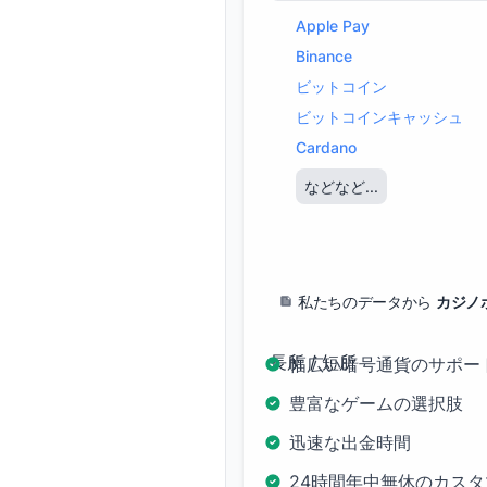
Apple Pay
Binance
ビットコイン
ビットコインキャッシュ
Cardano
などなど...
私たちのデータから
カジノ
長所 / 短所
幅広い暗号通貨のサポー
豊富なゲームの選択肢
迅速な出金時間
24時間年中無休のカス