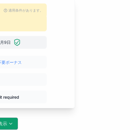
適用条件があります。
8月9日
不要ボーナス
t required
表示