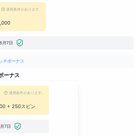
適用条件があります。
,000
年8月7日
ッチボーナス
o ボーナス
適用条件があります。
0 + 250スピン
8月7日