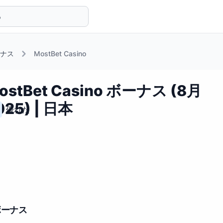
ナス
MostBet Casino
ostBet Casino ボーナス (8月
025) | 日本
優れた
o ボーナス