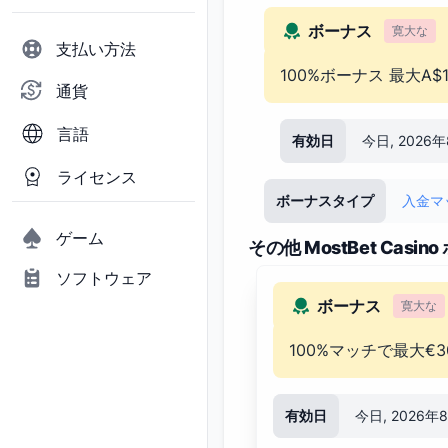
ボーナス
寛大な
支払い方法
100%ボーナス 最大A$1
通貨
言語
有効日
今日, 2026
ライセンス
ボーナスタイプ
入金マ
ゲーム
その他 MostBet Casin
ソフトウェア
ボーナス
寛大な
100%マッチで最大€30
有効日
今日, 2026年