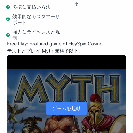
る
多様な支払い方法
効果的なカスタマーサ
ポート
強力なライセンスと規
制
Free Play: Featured game of HeySpin Casino
テストとプレイ Myth 無料で以下:
ゲームを起動