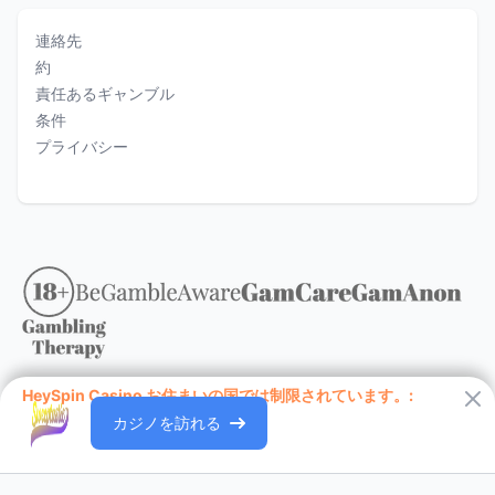
連絡先
約
責任あるギャンブル
条件
プライバシー
HeySpin Casino お住まいの国では制限されています。:
閉
© 2026 —
JPCasinoWiki
. 全著作権所有.
カジノを訪れる