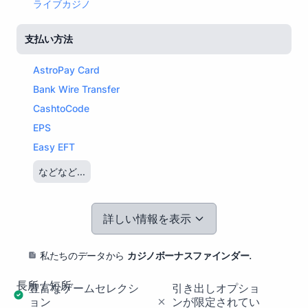
ライブカジノ
支払い方法
AstroPay Card
Bank Wire Transfer
CashtoCode
EPS
Easy EFT
などなど...
詳しい情報を表示
.
私たちのデータから
カジノボーナスファインダー
長所 / 短所
豊富なゲームセレクシ
引き出しオプショ
ョン
ンが限定されてい