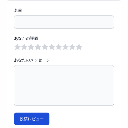
ているため、多くの人にとって利用しやすくなっていま
す。
名前
HeySpinは、いくつかの分野で改善の余地があります。
月々の引き出し限度額は€7,000で、高額のプレイヤー
には十分でないかもしれません。電子ウォレットへの引
あなたの評価
き出しを処理する時間が0～96時間とされており、これ
がもう少し早ければ良いです。入金方法は多岐にわたり
ますが、暗号通貨での引き出しをサポートしていないこ
あなたのメッセージ
とに不満を抱くプレイヤーもいるかもしれません。しか
し、カジノはライブチャットを通じた良好なカスタマー
サポートを提供しており、ただしそれが常時利用可能で
ない点が課題です。
HeySpin Casinoは、オンラインカジノゲームを楽しむ
人々にとって良い選択肢です。多様なゲームを提供して
おり、信頼できるライセンスを持っています。引き出し
投稿レビュー
限度や限られたライブチャットサポートといった欠点は