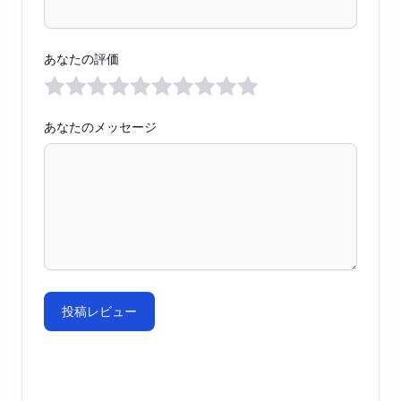
バックを重視するプレイヤーにとって大きな利点です。
しかし、メールの返信時間が遅いという報告もあり、こ
あなたの評価
れは改善の余地があるかもしれません。
セキュリティはどのオンラインカジノにおいても重要な
要素であり、Villentoは期待を裏切りません。すべての
あなたのメッセージ
トランザクションと個人データを保護するために、128
ビットSSL暗号化を採用しています。さらに、
公正なゲ
ームプレイ
へのコミットメントは、定期的に更新される
eCograの監査報告を通じて明らかです。これらの監査
は、ゲームのランダム性と公正さを保証し、プレイヤー
の信頼を高めることができます。これはカジノの重要な
セールスポイントです。
投稿レビュー
Villento Casinoは、広範なボーナスで知られる名高い
Casino Rewards group
の一部です。新規プレイヤー
は、一連の入金ボーナスを含むウェルカムパッケージを
受け取ることができます。新規登録者に追加の価値を提