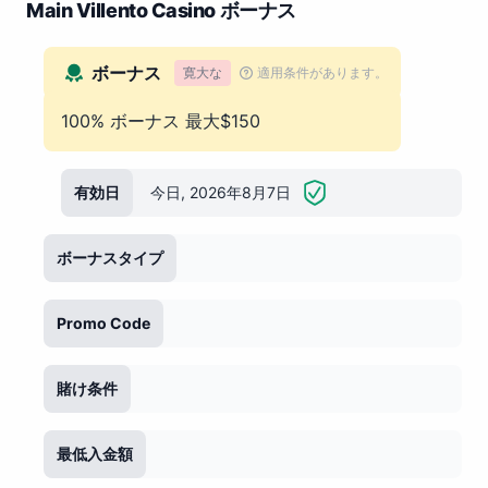
Main Villento Casino ボーナス
ボーナス
寛大な
適用条件があります。
100% ボーナス 最大$150
有効日
今日, 2026年8月7日
ボーナスタイプ
Promo Code
賭け条件
最低入金額